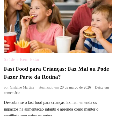
Saúde e Bem-Estar
Fast Food para Crianças: Faz Mal ou Pode
Fazer Parte da Rotina?
por
Gislaine Martins
atualizado em
20 de março de 2026
Deixe um
em
comentário
Fast
Descubra se o fast food para crianças faz mal, entenda os
Food
impactos na alimentação infantil e aprenda como manter o
para
Crianças:
equilíbrio sem culpa na rotina.