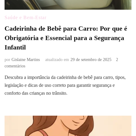
Saúde e Bem-Estar
Cadeirinha de Bebê para Carro: Por que é
Obrigatória e Essencial para a Segurança
Infantil
por
Gislaine Martins
atualizado em
29 de setembro de 2025
2
em
comentários
Cadeirinha
Descubra a importância da cadeirinha de bebê para carro, tipos,
de
legislação e dicas de uso correto para garantir segurança e
Bebê
para
conforto das crianças no trânsito.
Carro:
Por
que
é
Obrigatória
e
Essencial