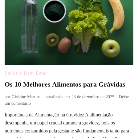
Saúde e Bem-Estar
Os 10 Melhores Alimentos para Grávidas
por
Gislaine Martins
atualizado em
23 de dezembro de 2025
Deixe
em
um comentário
Os
Importância da Alimentação na Gravidez A alimentação
10
desempenha um papel crucial durante a gravidez, pois os
Melhores
Alimentos
nutrientes consumidos pela gestante são fundamentais tanto para
para