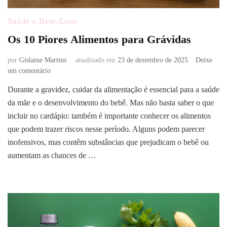
Saúde e Bem-Estar
Os 10 Piores Alimentos para Grávidas
por
Gislaine Martins
atualizado em
23 de dezembro de 2025
Deixe
em
um comentário
Os
Durante a gravidez, cuidar da alimentação é essencial para a saúde
10
da mãe e o desenvolvimento do bebê. Mas não basta saber o que
Piores
Alimentos
incluir no cardápio: também é importante conhecer os alimentos
para
que podem trazer riscos nesse período. Alguns podem parecer
Grávidas
inofensivos, mas contêm substâncias que prejudicam o bebê ou
aumentam as chances de …