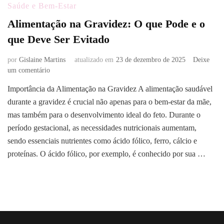
Saúde e Bem-Estar
Alimentação na Gravidez: O que Pode e o
que Deve Ser Evitado
por
Gislaine Martins
atualizado em
23 de dezembro de 2025
Deixe
em
um comentário
Alimentação
Importância da Alimentação na Gravidez A alimentação saudável
na
durante a gravidez é crucial não apenas para o bem-estar da mãe,
Gravidez:
O
mas também para o desenvolvimento ideal do feto. Durante o
que
período gestacional, as necessidades nutricionais aumentam,
Pode
sendo essenciais nutrientes como ácido fólico, ferro, cálcio e
e
proteínas. O ácido fólico, por exemplo, é conhecido por sua …
o
que
Deve
Ser
Evitado