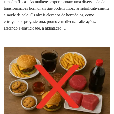
Pele
também físicas. As mulheres experimentam uma diversidade de
na
transformações hormonais que podem impactar significativamente
Gravidez:
a saúde da pele. Os níveis elevados de hormônios, como
Como
estrogênio e progesterona, promovem diversas alterações,
Prevenir
Estrias
afetando a elasticidade, a hidratação …
e
Manter
a
Pele
Saudável