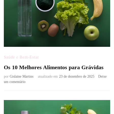
Saúde e Bem-Estar
Os 10 Melhores Alimentos para Grávidas
por
Gislaine Martins
atualizado em
23 de dezembro de 2025
Deixe
em
um comentário
Os
10
Melhores
Alimentos
para
Grávidas