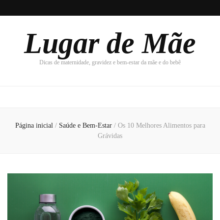
Lugar de Mãe
Dicas de maternidade, gravidez e bem-estar da mãe e do bebê
Página inicial
/
Saúde e Bem-Estar
/
Os 10 Melhores Alimentos para
Grávidas