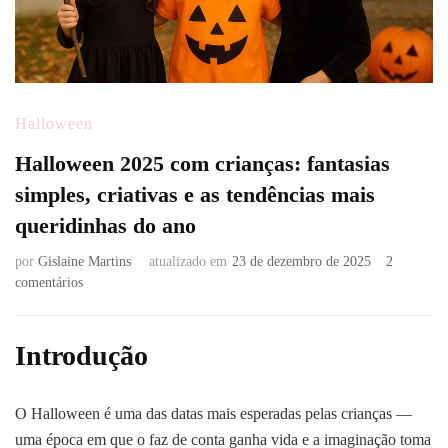
Halloween
Halloween 2025 com crianças: fantasias
simples, criativas e as tendências mais
queridinhas do ano
por
Gislaine Martins
atualizado em
23 de dezembro de 2025
2
em
comentários
Halloween
2025
com
Introdução
crianças:
fantasias
simples,
O Halloween é uma das datas mais esperadas pelas crianças —
criativas
uma época em que o faz de conta ganha vida e a imaginação toma