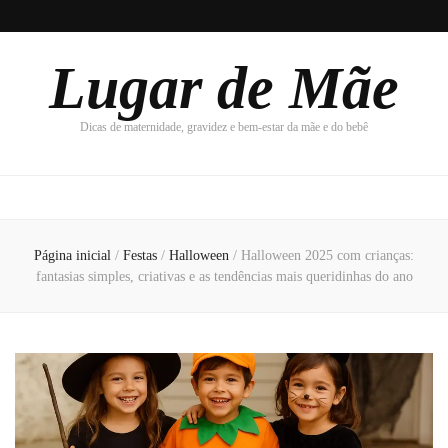
Lugar de Mãe
Dicas de maternidade, gravidez e bem-estar da mãe e do bebê
Página inicial
/
Festas
/
Halloween
/
Halloween 2025 com crianças:
fantasias simples, criativas e as tendências mais queridinhas do ano