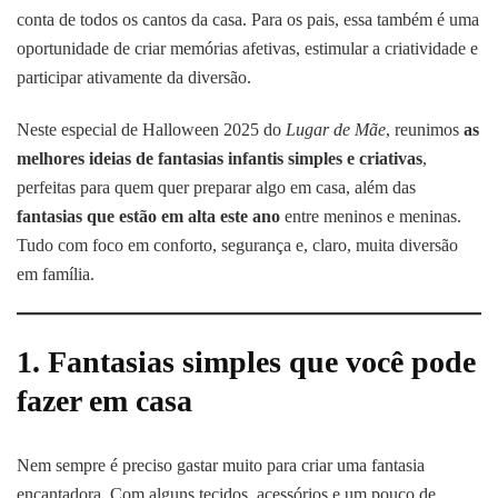
e
conta de todos os cantos da casa. Para os pais, essa também é uma
as
oportunidade de criar memórias afetivas, estimular a criatividade e
tendências
mais
participar ativamente da diversão.
queridinhas
do
Neste especial de Halloween 2025 do
Lugar de Mãe
, reunimos
as
ano
melhores ideias de fantasias infantis simples e criativas
,
perfeitas para quem quer preparar algo em casa, além das
fantasias que estão em alta este ano
entre meninos e meninas.
Tudo com foco em conforto, segurança e, claro, muita diversão
em família.
1. Fantasias simples que você pode
fazer em casa
Nem sempre é preciso gastar muito para criar uma fantasia
encantadora. Com alguns tecidos, acessórios e um pouco de