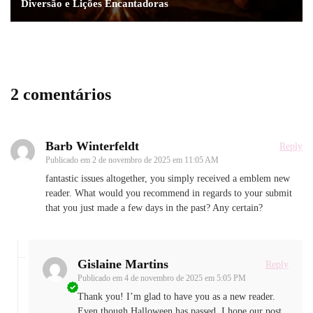
Diversão e Lições Encantadoras
2 comentários
Barb Winterfeldt
Reply
Publicado em
2 de novembro de 2025 em 11:05 AM
fantastic issues altogether, you simply received a emblem new
reader. What would you recommend in regards to your submit
that you just made a few days in the past? Any certain?
Gislaine Martins
Reply
Publicado em
4 de novembro de 2025 em 5:05 PM
Thank you! I’m glad to have you as a new reader.
Even though Halloween has passed, I hope our post