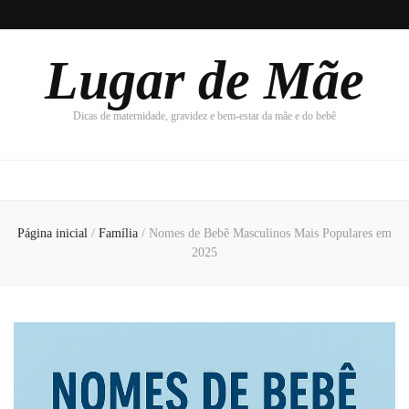
Lugar de Mãe
Dicas de maternidade, gravidez e bem-estar da mãe e do bebê
Página inicial
/
Família
/
Nomes de Bebê Masculinos Mais Populares em
2025