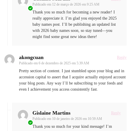
Publicado em
12 de março de 2026 em 9:25 AM
Thank you so much for becoming a new reader! I
really appreciate it. I’m glad you enjoyed the 2025
baby names post. I’ll be publishing an updated list
with 2026 baby names soon, so stay tuned—you
might find some great new ideas there!
akongcuan
Reply
Publicado em
6 de dezembro de 2025 em 5:39 AM
Pretty section of content. I just stumbled upon your blog and in
accession capital to assert that I acquire actually enjoyed account
your blog posts. Any way I’ll be subscribing to your feeds and
even I achievement you access consistently fast.
Gislaine Martins
Reply
Publicado em
10 de janeiro de 2026 em 10:59 AM
Thank you so much for your kind message! I’m