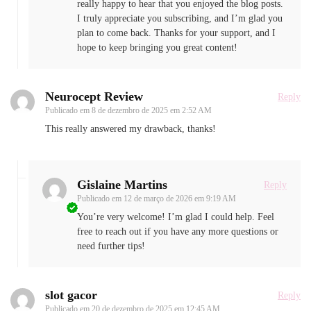
really happy to hear that you enjoyed the blog posts.
I truly appreciate you subscribing, and I’m glad you
plan to come back. Thanks for your support, and I
hope to keep bringing you great content!
Neurocept Review
Reply
Publicado em
8 de dezembro de 2025 em 2:52 AM
This really answered my drawback, thanks!
Gislaine Martins
Reply
Publicado em
12 de março de 2026 em 9:19 AM
You’re very welcome! I’m glad I could help. Feel
free to reach out if you have any more questions or
need further tips!
slot gacor
Reply
Publicado em
20 de dezembro de 2025 em 12:45 AM