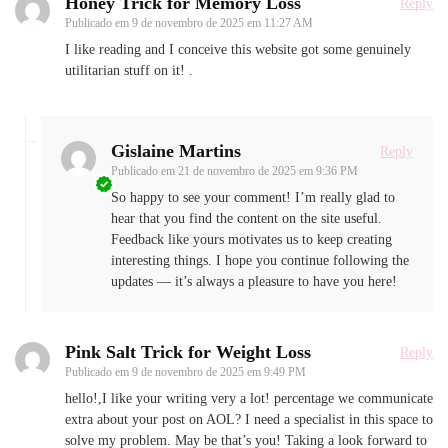
Honey Trick for Memory Loss
Reply
Publicado em
9 de novembro de 2025 em 11:27 AM
I like reading and I conceive this website got some genuinely
utilitarian stuff on it! .
Gislaine Martins
Reply
Publicado em
21 de novembro de 2025 em 9:36 PM
So happy to see your comment! I’m really glad to
hear that you find the content on the site useful.
Feedback like yours motivates us to keep creating
interesting things. I hope you continue following the
updates — it’s always a pleasure to have you here!
Pink Salt Trick for Weight Loss
Reply
Publicado em
9 de novembro de 2025 em 9:49 PM
hello!,I like your writing very a lot! percentage we communicate
extra about your post on AOL? I need a specialist in this space to
solve my problem. May be that’s you! Taking a look forward to