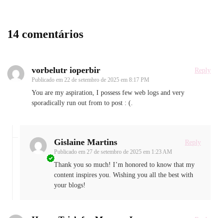
14 comentários
vorbelutr ioperbir
Reply
Publicado em
22 de setembro de 2025 em 8:17 PM
You are my aspiration, I possess few web logs and very
sporadically run out from to post : (.
Gislaine Martins
Reply
Publicado em
27 de setembro de 2025 em 1:23 AM
Thank you so much! I’m honored to know that my
content inspires you. Wishing you all the best with
your blogs!