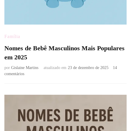
Família
Nomes de Bebê Masculinos Mais Populares
em 2025
por
Gislaine Martins
atualizado em
23 de dezembro de 2025
14
em
comentários
Nomes
de
Bebê
Masculinos
Mais
Populares
em
2025