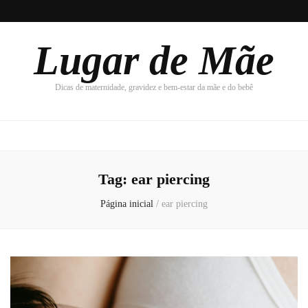
Lugar de Mãe
Dicas de maternidade, gravidez e bem-estar da mãe e do bebê
Tag:
ear piercing
Página inicial
/
ear piercing