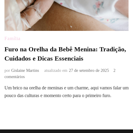
Família
Furo na Orelha da Bebê Menina: Tradição,
Cuidados e Dicas Essenciais
por
Gislaine Martins
atualizado em
27 de setembro de 2025
2
em
comentários
Furo
Um brico na orelha de meninas e um charme, aqui vamos falar um
na
pouco das culturas e momento certo para o primeiro furo.
Orelha
da
Bebê
Menina:
Tradição,
Cuidados
e