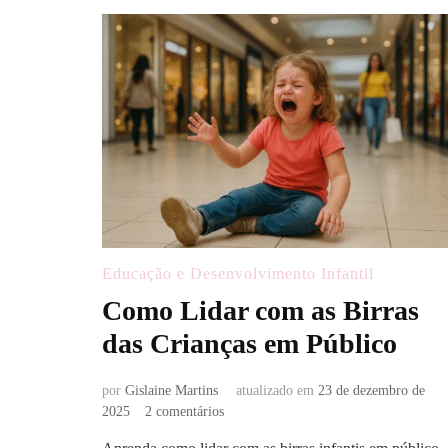
Educação e Desenvolvimento Infantil
Como Lidar com as Birras
das Crianças em Público
por
Gislaine Martins
atualizado em
23 de dezembro de
em
2025
2 comentários
Como