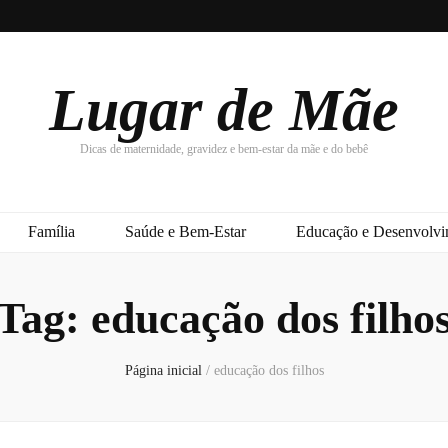
Lugar de Mãe
Dicas de maternidade, gravidez e bem-estar da mãe e do bebê
Família
Saúde e Bem-Estar
Educação e Desenvolvim
Tag:
educação dos filho
Página inicial
/
educação dos filhos