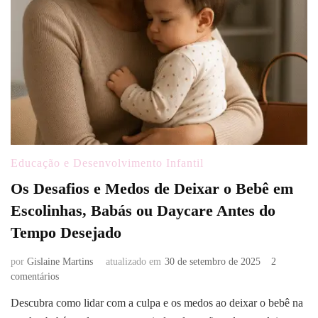
Educação e Desenvolvimento Infantil
Os Desafios e Medos de Deixar o Bebê em
Escolinhas, Babás ou Daycare Antes do
Tempo Desejado
por
Gislaine Martins
atualizado em
30 de setembro de 2025
2
em
comentários
Os
Descubra como lidar com a culpa e os medos ao deixar o bebê na
Desafios