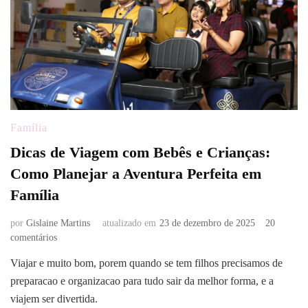
Família
Dicas de Viagem com Bebês e Crianças:
Como Planejar a Aventura Perfeita em
Família
por
Gislaine Martins
atualizado em
23 de dezembro de 2025
20
em
comentários
Dicas
Viajar e muito bom, porem quando se tem filhos precisamos de
de
preparacao e organizacao para tudo sair da melhor forma, e a
Viagem
com
viajem ser divertida.