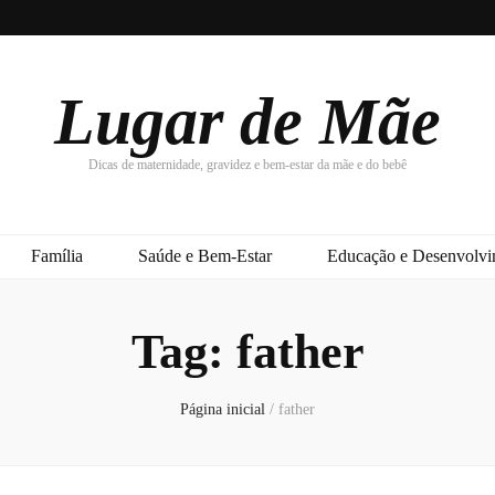
Lugar de Mãe
Dicas de maternidade, gravidez e bem-estar da mãe e do bebê
Família
Saúde e Bem-Estar
Educação e Desenvolvim
Tag:
father
Página inicial
/
father