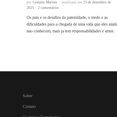
por
Gislaine Martins
atualizado em
23 de dezembro de
em
2025
2 comentários
O
Os pais e os desafios da paternidade, o medo e as
que
dificuldades para a chegada de uma vida que eles aind
os
pais
nao conhecem, mais ja tem responsabilidades e amor.
pensam
durante
a
gravidez:
sentimentos
e
como
lidar
com
essa
nova
fase
Sobre
Contato