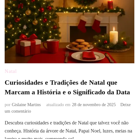
Natal
Curiosidades e Tradições de Natal que
Marcam a História e o Significado da Data
por
Gislaine Martins
atualizado em
28 de novembro de 2025
Deixe
em
um comentário
Curiosidades
Descubra curiosidades e tradições de Natal que talvez você não
e
conheça. História da árvore de Natal, Papai Noel, luzes, meias na
Tradições
de
lareira e muito mais, surpreenda-se!