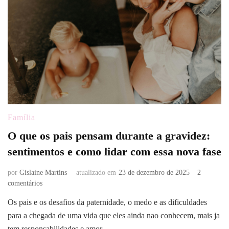
Família
O que os pais pensam durante a gravidez:
sentimentos e como lidar com essa nova fase
por
Gislaine Martins
atualizado em
23 de dezembro de 2025
2
em
comentários
O
Os pais e os desafios da paternidade, o medo e as dificuldades
que
para a chegada de uma vida que eles ainda nao conhecem, mais ja
os
pais
tem responsabilidades e amor.