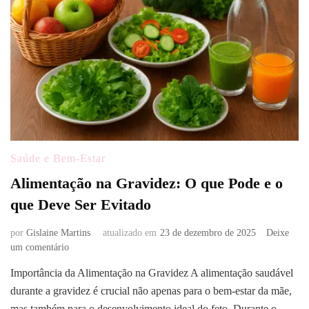
Saúde e Bem-Estar
Alimentação na Gravidez: O que Pode e o
que Deve Ser Evitado
por
Gislaine Martins
atualizado em
23 de dezembro de 2025
Deixe
em
um comentário
Alimentação
Importância da Alimentação na Gravidez A alimentação saudável
na
durante a gravidez é crucial não apenas para o bem-estar da mãe,
Gravidez:
O
mas também para o desenvolvimento ideal do feto. Durante o