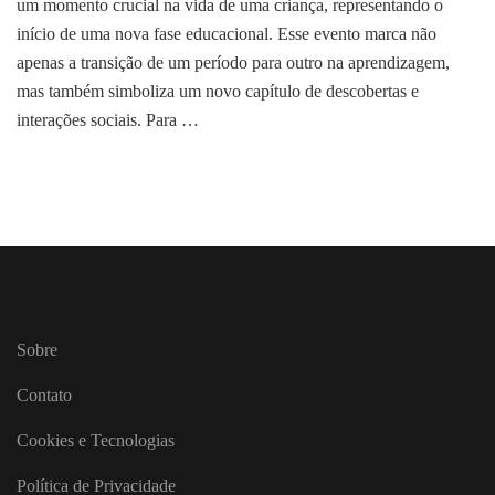
um momento crucial na vida de uma criança, representando o
de
Aula:
início de uma nova fase educacional. Esse evento marca não
Como
apenas a transição de um período para outro na aprendizagem,
Agir,
mas também simboliza um novo capítulo de descobertas e
o
interações sociais. Para …
que
Esperar
e
Como
se
Preparar
para
essa
Nova
Fase
Sobre
Contato
Cookies e Tecnologias
Política de Privacidade